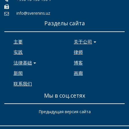
info@sverenins.uz
Разделы сайта
主要
关于公司
实践
律师
法律基础
博客
新闻
画廊
联系我们
Мы в соц.сетях
Предыдущая версия сайта