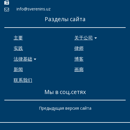
info@sverenins.uz
Разделы сайта
主要
关于公司
实践
律师
法律基础
博客
新闻
画廊
联系我们
Мы в соц.сетях
Предыдущая версия сайта